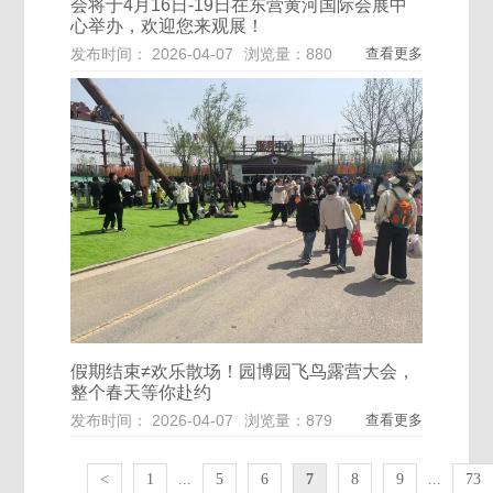
会将于4月16日-19日在东营黄河国际会展中
心举办，欢迎您来观展！
发布时间： 2026-04-07
浏览量：880
查看更多
假期结束≠欢乐散场！园博园飞鸟露营大会，
整个春天等你赴约
发布时间： 2026-04-07
浏览量：879
查看更多
<
1
...
5
6
7
8
9
...
73