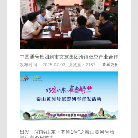
中国通号集团到市文旅集团洽谈低空产业合作
发布时间： 2025-07-03
浏览量：2187
查看更多
出发！“好客山东・齐鲁1号”之泰山黄河号旅
游列车今日首发