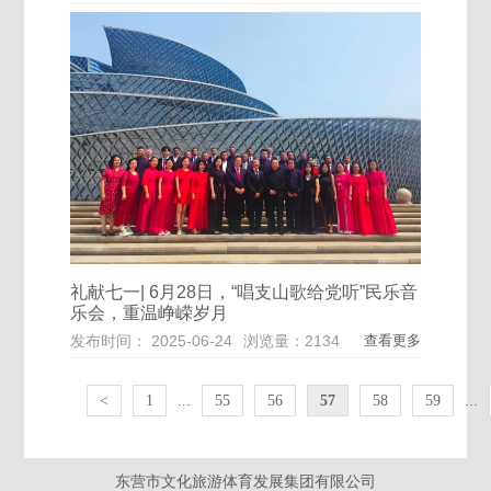
礼献七一| 6月28日，“唱支山歌给党听”民乐音
乐会，重温峥嵘岁月
发布时间： 2025-06-24
浏览量：2134
查看更多
<
1
...
55
56
57
58
59
...
东营市文化旅游体育发展集团有限公司