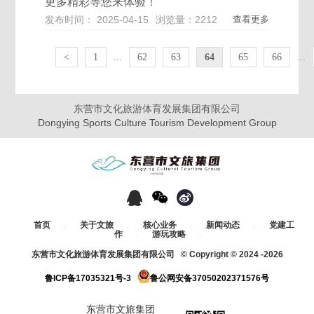
更多精彩等您来体验！
发布时间： 2025-04-15
浏览量：2212
查看更多
<
1
...
62
63
64
65
66
...
东营市文化旅游体育发展集团有限公司
Dongying Sports Culture Tourism Development Group
-分享至此页面-
首页
关于文旅
核心业务
新闻动态
党建工
/
/
/
/
作
游玩攻略
/
/
东营市文化旅游体育发展集团有限公司 © Copyright © 2024 -
2026
鲁ICP备17035321号-3
鲁公网安备37050202371576号
东营市文旅集团