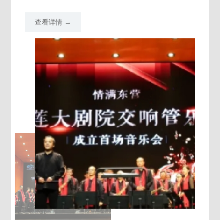
查看详情 →