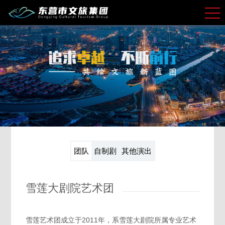
团队
自制剧
其他演出
雪莲大剧院艺术团
雪莲艺术团成立于2011年，系雪莲大剧院所属专业艺术