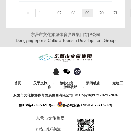
<
1
...
67
68
69
70
71
...
东营市文化旅游体育发展集团有限公司
Dongying Sports Culture Tourism Development Group
-分享至此页面-
首页
关于文旅
核心业务
新闻动态
党建工
/
/
/
/
作
游玩攻略
/
/
东营市文化旅游体育发展集团有限公司 © Copyright © 2024 -
2026
鲁ICP备17035321号-3
鲁公网安备37050202371576号
东营市文旅集团
扫描二维码关注