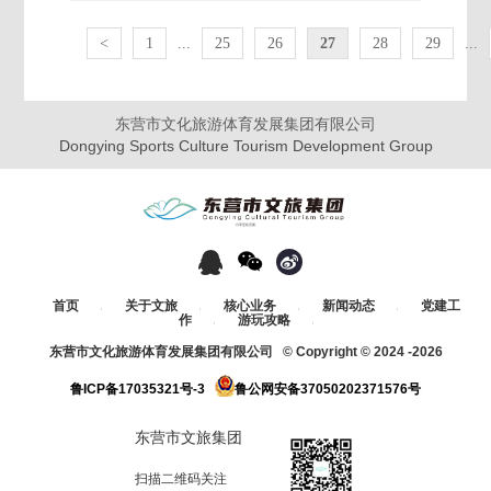
<
1
...
25
26
27
28
29
...
东营市文化旅游体育发展集团有限公司
Dongying Sports Culture Tourism Development Group
-分享至此页面-
首页
关于文旅
核心业务
新闻动态
党建工
/
/
/
/
作
游玩攻略
/
/
东营市文化旅游体育发展集团有限公司 © Copyright © 2024 -
2026
鲁ICP备17035321号-3
鲁公网安备37050202371576号
东营市文旅集团
扫描二维码关注