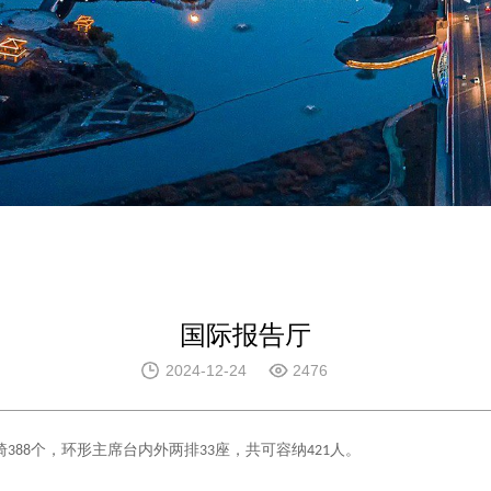
国际报告厅
2024-12-24
2476
椅
个，环形主席台内外两排
座，共可容纳
人。
388
33
421