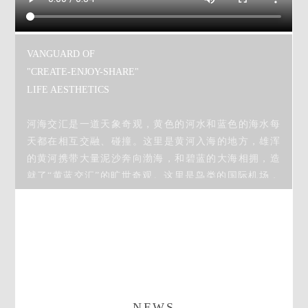
VANGUARD OF
"CREATE-ENJOY-SHARE"
LIFE AESTHETICS
河海交汇是一道天象奇观，黄色的河水和蓝色的海水每
天都在相互交融、碰撞。这里是黄河入海的地方，雄浑
的黄河携带大量泥沙奔向渤海，和碧蓝的大海相拥，造
就了“黄蓝交汇”的旷世奇观。这里是鸟类的国际机场，
全球9条鸟类迁徙线路有2条在此经过，是鸟类迁徙重
要的“中转站”、越冬地和繁殖地，区内共有鸟类373
种，其中国家一级保护鸟类26种，国家二级保护鸟类
65种，被誉为“中国东方白鹳之乡”和“中国黑嘴鸥之
乡”。这里是中国沿海的新生湿地自然植被区，区内各
类植物685种，自然植被覆盖率约55.1%,是我国及世界
上研究新生湿地生态系统形成、演化及发展规律的优秀
NEWS